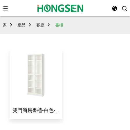
家
產品
客廳
書櫃
雙門簡易書櫃-白色-...